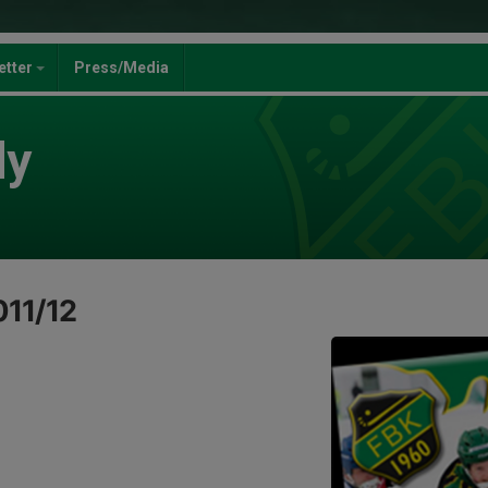
jetter
Press/Media
dy
011/12