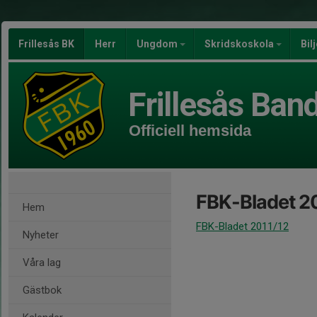
Frillesås BK
Herr
Ungdom
Skridskoskola
Bil
Frillesås Ban
Officiell hemsida
FBK-Bladet 2
Hem
FBK-Bladet 2011/12
Nyheter
Våra lag
Gästbok