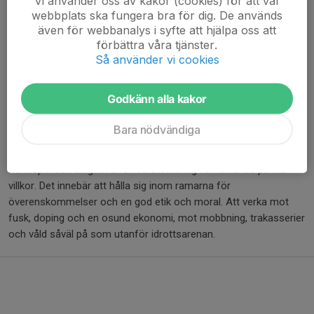
Vi använder oss av kakor (cookies) för att vår
delaktighet ska utövas jämställt och oavsett bakgrund.
webbplats ska fungera bra för dig. De används
även för webbanalys i syfte att hjälpa oss att
Allas rätt att vara med
förbättra våra tjänster.
Allas rätt att vara med innebär att alla som vill ska kunna vara
Så använder vi cookies
med utifrån sina förutsättningar. Alla som vill, oavsett
nationalitet, etniskt ursprung, religion, ålder, kön eller sexuell
Godkänn alla kakor
läggning samt fysiska och psykiska förutsättningar, får vara
med i föreningsdriven idrottsverksamhet.
Bara nödvändiga
Rent spel
Rent spel och ärlighet är en förutsättning för tävlande på lika
villkor. Det innebär att hålla sig inom ramarna för
överenskommelser och en god etik och moral. Att verka mot
fusk, doping och en osund ekonomi, mot mobbning, trakasserier
och våld såväl på som utanför idrottsarenan.