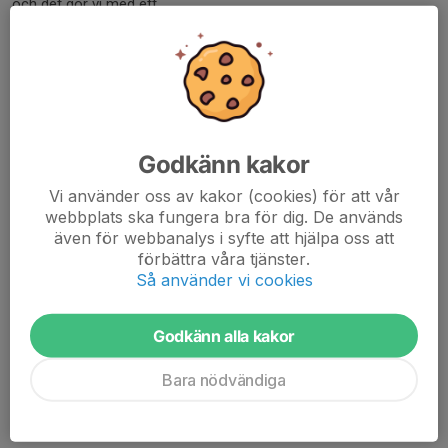
och det gör vi med ett...
Läs mer
Grattis Ann-Christine
23 jun, 10:16
0 kommentarer
Godkänn kakor
Vi använder oss av kakor (cookies) för att vår
webbplats ska fungera bra för dig. De används
även för webbanalys i syfte att hjälpa oss att
förbättra våra tjänster.
Ann-Christine Andersson blev juni månads vinnare i
Så använder vi cookies
Frillesås Bandys andelslotteri.
När dragningen för juni månad genomfördes var det Ann-
Godkänn alla kakor
Christine Andersson som blev den lyckliga vinnaren där drygt
4600 kr i plånboken...
Bara nödvändiga
Läs mer