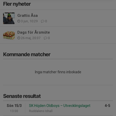
Fler nyheter
Grattis Åsa
3 jun, 10:29
0
Dags för Årsmöte
26 maj, 20:37
0
Kommande matcher
Inga matcher finns inbokade
Senaste resultat
Sön 15/3
SK Höjden Oldboys
–
Utvecklingslaget
4-5
13:00
Ruddalens Ishall