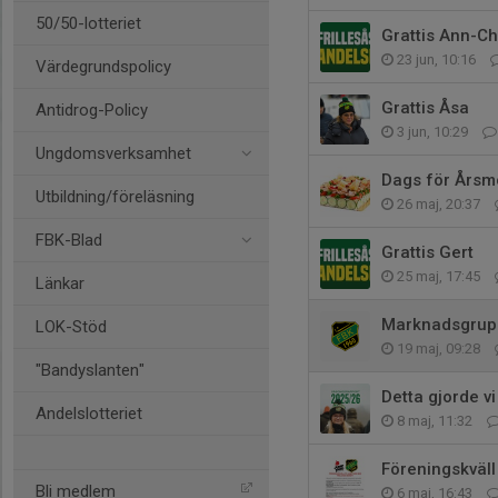
50/50-lotteriet
Grattis Ann-Ch
23 jun, 10:16
Värdegrundspolicy
Grattis Åsa
Antidrog-Policy
3 jun, 10:29
Ungdomsverksamhet
Dags för Årsm
Utbildning/föreläsning
26 maj, 20:37
FBK-Blad
Grattis Gert
25 maj, 17:45
Länkar
Marknadsgrupp
LOK-Stöd
19 maj, 09:28
"Bandyslanten"
Detta gjorde vi
Andelslotteriet
8 maj, 11:32
Föreningskväl
Bli medlem
6 maj, 16:43