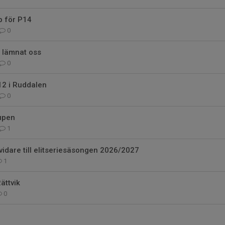
p för P14
0
r lämnat oss
0
12 i Ruddalen
0
upen
1
vidare till elitseriesäsongen 2026/2027
1
Rättvik
0