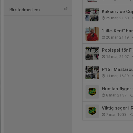
Bli stödmedlem
Kakservice Cu
29 mar, 21:50
"Lille-Kent" ha
20 mar, 21:19
Poolspel för F
15 mar, 21:07
P16 i Mästarc
11 mar, 16:39
Humlan flyger 
8 mar, 21:37
Viktig seger i 
7 mar, 10:33