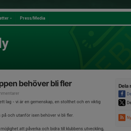
jetter
Press/Media
dy
en behöver bli fler
Dela 
mmentarer
De
ett lag - vi är en gemenskap, en stolthet och en viktig
De
 på och utanför isen behöver vi bli fler.
Ny
öjlighet att påverka och bidra till klubbens utveckling,