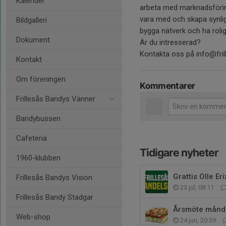
Kalender
arbeta med marknadsföri
vara med och skapa synli
Bildgalleri
bygga nätverk och ha rol
Dokument
Är du intresserad?
Kontakta oss på info@fri
Kontakt
Om föreningen
Kommentarer
Frillesås Bandys Vänner
Bandybussen
Cafeteria
Tidigare nyheter
1960-klubben
Grattis Olle Er
Frillesås Bandys Vision
23 jul, 08:11
Frillesås Bandy Stadgar
Årsmöte månd
Web-shop
24 jun, 20:39