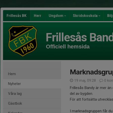
Frillesås BK
Herr
Ungdom
Skridskoskola
Bil
Frillesås Ban
Officiell hemsida
Marknadsgrupp
Hem
19 maj, 09:28
0 ko
Nyheter
Frillesås Bandy är mer än 
Våra lag
del av bygden.
För att fortsätta utvecklas
Gästbok
I marknadsgruppen får du m