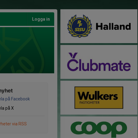
Logga in
nyhet
la på Facebook
la på X
heter via RSS