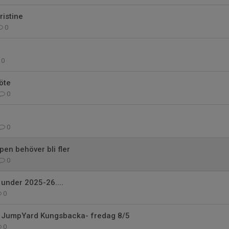
ristine
0
0
öte
0
0
en behöver bli fler
0
 under 2025-26....
0
l JumpYard Kungsbacka- fredag 8/5
0