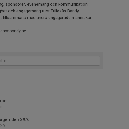
ng, sponsorer, evenemang och kommunikation,
ghet och engagemang runt Frillesås Bandy,
igt tillsammans med andra engagerade människor.
llesasbandy.se
ixon
0
agen den 29/6
0