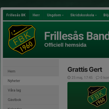
Frillesås BK
Herr
Ungdom
Skridskoskola
Bil
Frillesås Ban
Officiell hemsida
Grattis Gert
Hem
25 maj, 17:45
0 ko
Nyheter
Våra lag
Gästbok