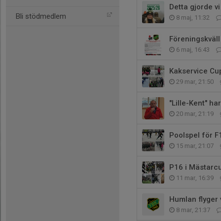
Detta gjorde vi
Bli stödmedlem
8 maj, 11:32
Föreningskväl
6 maj, 16:43
Kakservice Cu
29 mar, 21:50
"Lille-Kent" ha
20 mar, 21:19
Poolspel för F
15 mar, 21:07
P16 i Mästarc
11 mar, 16:39
Humlan flyger 
8 mar, 21:37