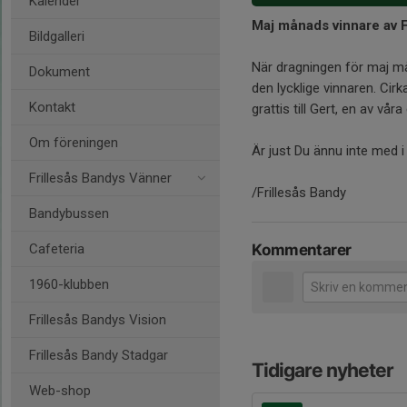
Kalender
Maj månads vinnare av F
Bildgalleri
När dragningen för maj m
Dokument
den lycklige vinnaren. Cirk
Kontakt
grattis till Gert, en av vå
Om föreningen
Är just Du ännu inte med i
Frillesås Bandys Vänner
/Frillesås Bandy
Bandybussen
Cafeteria
Kommentarer
1960-klubben
Frillesås Bandys Vision
Frillesås Bandy Stadgar
Tidigare nyheter
Web-shop