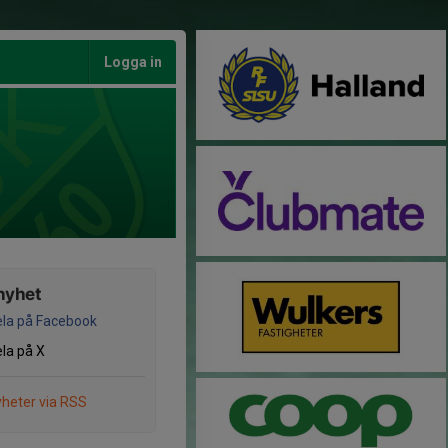
Logga in
nyhet
la på Facebook
la på X
heter via RSS