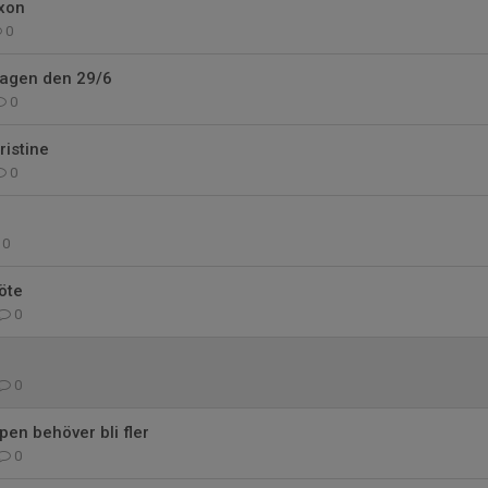
ixon
0
agen den 29/6
0
ristine
0
0
öte
0
0
en behöver bli fler
0