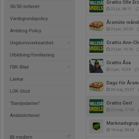
Grattis Olle Er
50/50-lotteriet
23 jul, 08:11
Värdegrundspolicy
Årsmöte månd
24 jun, 20:39
Antidrog-Policy
Grattis Ann-Ch
Ungdomsverksamhet
23 jun, 10:16
Utbildning/föreläsning
Grattis Åsa
FBK-Blad
3 jun, 10:29
Länkar
Dags för Årsm
26 maj, 20:37
LOK-Stöd
Grattis Gert
"Bandyslanten"
25 maj, 17:45
Andelslotteriet
Marknadsgrupp
19 maj, 09:28
Bli medlem