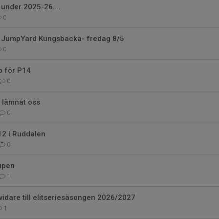
 under 2025-26....
0
l JumpYard Kungsbacka- fredag 8/5
0
p för P14
0
r lämnat oss
0
12 i Ruddalen
0
upen
1
vidare till elitseriesäsongen 2026/2027
1