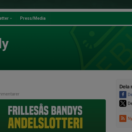
jetter
Press/Media
dy
Dela 
mmentarer
De
De
Ny