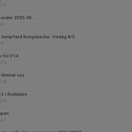
0
 under 2025-26....
0
l JumpYard Kungsbacka- fredag 8/5
0
p för P14
0
r lämnat oss
0
12 i Ruddalen
0
upen
1