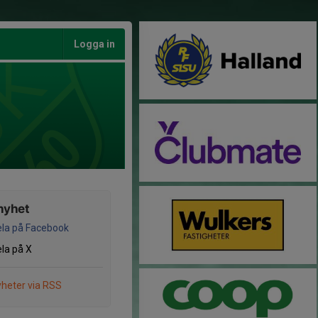
Logga in
nyhet
la på Facebook
la på X
heter via RSS