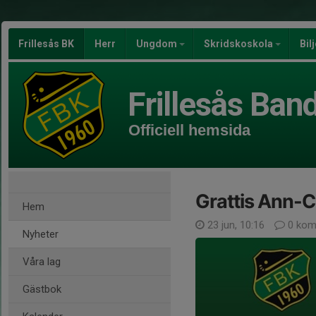
Frillesås BK
Herr
Ungdom
Skridskoskola
Bil
Frillesås Ban
Officiell hemsida
Grattis Ann-C
Hem
23 jun, 10:16
0 kom
Nyheter
Våra lag
Gästbok