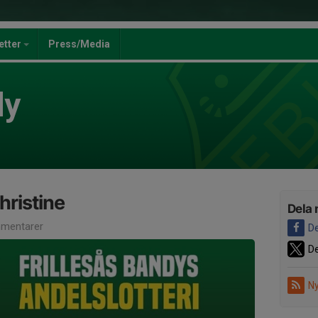
jetter
Press/Media
dy
hristine
Dela 
mentarer
De
De
Ny