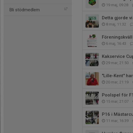
19 maj, 09:28
Bli stödmedlem
Detta gjorde vi
8 maj, 11:32
Föreningskväl
6 maj, 16:43
Kakservice Cu
29 mar, 21:50
"Lille-Kent" ha
20 mar, 21:19
Poolspel för F
15 mar, 21:07
P16 i Mästarc
11 mar, 16:39