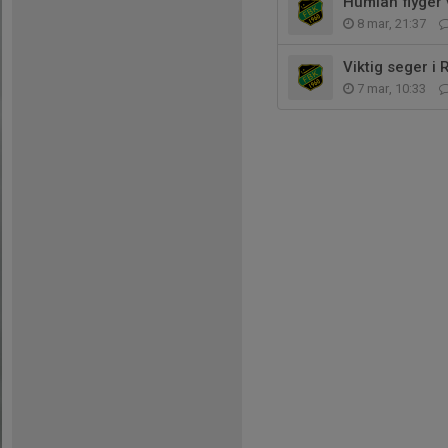
Humlan flyger 
8 mar, 21:37
Viktig seger i 
7 mar, 10:33