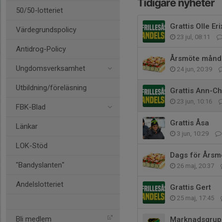
Tidigare nyheter
50/50-lotteriet
Grattis Olle Er
Värdegrundspolicy
23 jul, 08:11
Antidrog-Policy
Årsmöte månd
Ungdomsverksamhet
24 jun, 20:39
Utbildning/föreläsning
Grattis Ann-Ch
23 jun, 10:16
FBK-Blad
Grattis Åsa
Länkar
3 jun, 10:29
LOK-Stöd
Dags för Årsm
"Bandyslanten"
26 maj, 20:37
Andelslotteriet
Grattis Gert
25 maj, 17:45
Bli medlem
Marknadsgrupp