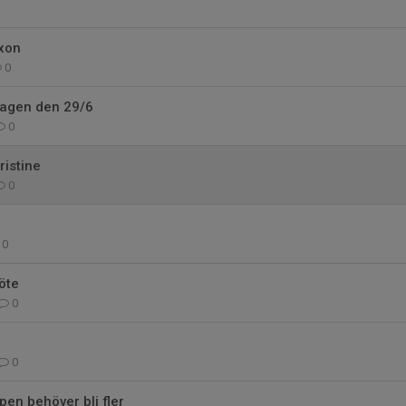
ixon
0
agen den 29/6
0
ristine
0
0
öte
0
0
en behöver bli fler