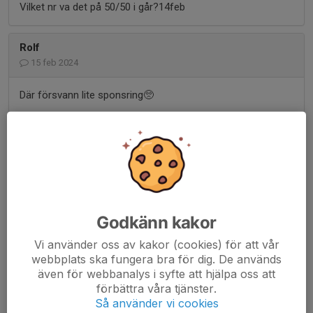
Vilket nr va det på 50/50 i går?14feb
Rolf
15 feb 2024
Där försvann lite sponsring🥺
Mikael Larsson
14 feb 2024
Tyvärr gäller inte fribiljetterna i kväll utan de gäller enbart
grundspelet. Tidigare info om fribiljetterna var tyvärr
felaktig.
Godkänn kakor
Kurt
Vi använder oss av kakor (cookies) för att vår
14 feb 2024
webbplats ska fungera bra för dig. De används
även för webbanalys i syfte att hjälpa oss att
Hej En undran gäller fribiljetter ikväll??
förbättra våra tjänster.
Så använder vi cookies