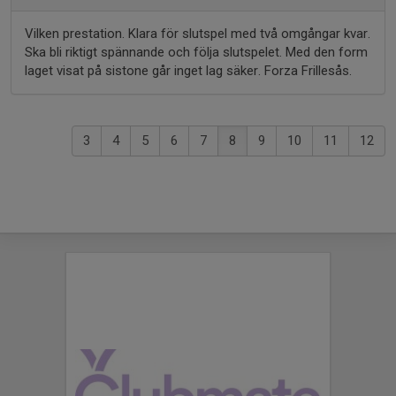
Vilken prestation. Klara för slutspel med två omgångar kvar.
Ska bli riktigt spännande och följa slutspelet. Med den form
laget visat på sistone går inget lag säker. Forza Frillesås.
3
4
5
6
7
8
9
10
11
12