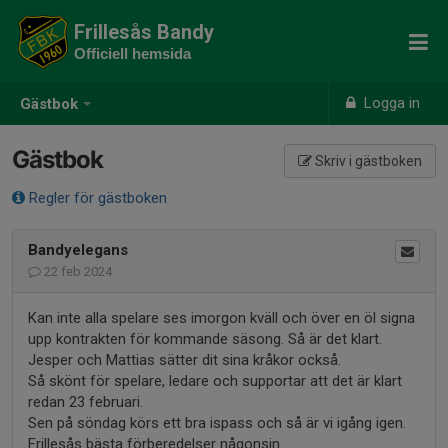
Frillesås Bandy
Officiell hemsida
Logga in
Gästbok
Gästbok
Skriv i gästboken
Regler för gästboken
Bandyelegans
22 feb 2024
Kan inte alla spelare ses imorgon kväll och över en öl signa
upp kontrakten för kommande säsong. Så är det klart.
Jesper och Mattias sätter dit sina kråkor också.
Så skönt för spelare, ledare och supportar att det är klart
redan 23 februari.
Sen på söndag körs ett bra ispass och så är vi igång igen.
Frillesås bästa förberedelser någonsin.