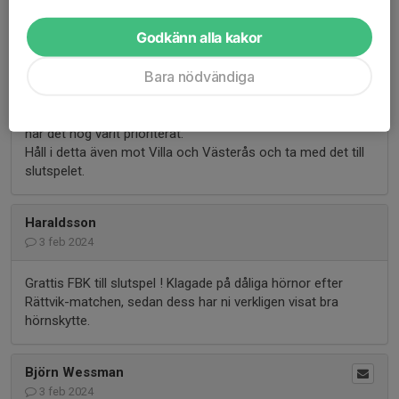
Bandyelegans
Godkänn alla kakor
5 feb 2024
Bara nödvändiga
En nyckel för slutspelsplatsen tror jag är försvarsspelet (
över hela planen). Antal insläppta i mål serien är lågt. Men
med Jesper och Mathias som gamla försvarsgeneraler så
har det nog varit prioriterat.
Håll i detta även mot Villa och Västerås och ta med det till
slutspelet.
Haraldsson
3 feb 2024
Grattis FBK till slutspel ! Klagade på dåliga hörnor efter
Rättvik-matchen, sedan dess har ni verkligen visat bra
hörnskytte.
Björn Wessman
3 feb 2024