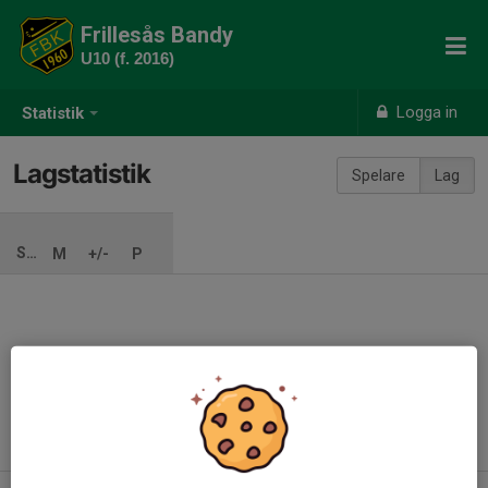
Frillesås Bandy
U10 (f. 2016)
Logga in
Statistik
Lagstatistik
Spelare
Lag
SÄSONG
M
+/-
P
Ingen säsong inlagd