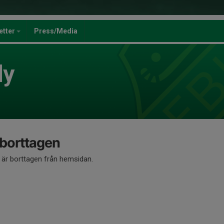
jetter
Press/Media
dy
 borttagen
å är borttagen från hemsidan.