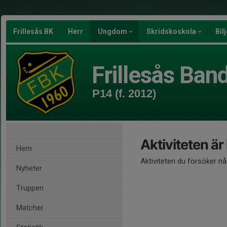
Frillesås BK
Herr
Ungdom
Skridskoskola
Bil
Frillesås Ban
P14 (f. 2012)
Aktiviteten är
Hem
Aktiviteten du försöker n
Nyheter
Truppen
Matcher