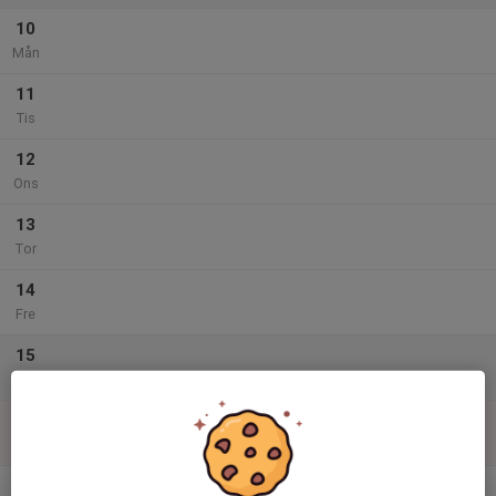
10
Mån
11
Tis
12
Ons
13
Tor
14
Fre
15
Lör
16
Sön
v.34