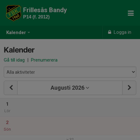
Frillesås Bandy
P14 (f. 2012)
Logga in
Kalender
Kalender
Gå till idag
|
Prenumerera
Augusti 2026
1
Lör
2
Sön
v.32