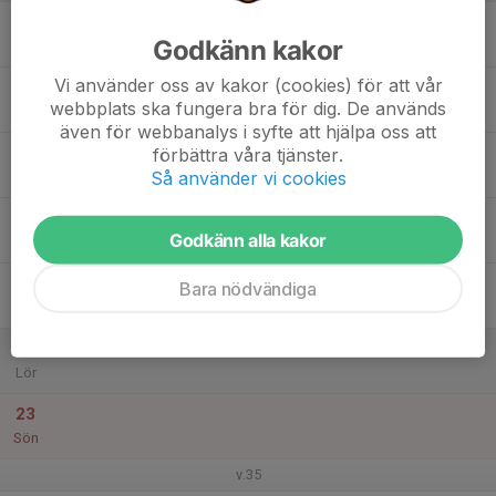
17
Godkänn kakor
Mån
Vi använder oss av kakor (cookies) för att vår
18
webbplats ska fungera bra för dig. De används
Tis
även för webbanalys i syfte att hjälpa oss att
19
förbättra våra tjänster.
Så använder vi cookies
Ons
20
Godkänn alla kakor
Tor
21
Bara nödvändiga
Fre
22
Lör
23
Sön
v.35