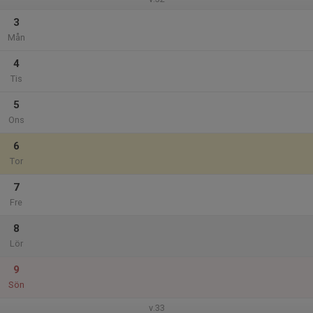
3
Mån
4
Tis
5
Ons
6
Tor
7
Fre
8
Lör
9
Sön
v.33