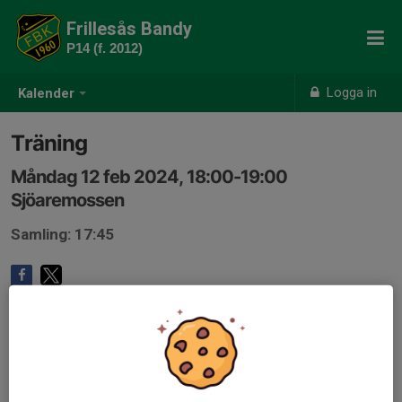
Frillesås Bandy
P14 (f. 2012)
Logga in
Kalender
Träning
Måndag 12 feb 2024, 18:00-19:00
Sjöaremossen
Samling: 17:45