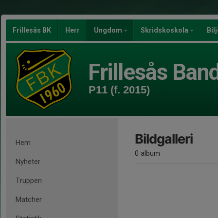
Frillesås BK
Herr
Ungdom
Skridskoskola
Bil
Frillesås Ban
P11 (f. 2015)
Bildgalleri
Hem
0 album
Nyheter
Truppen
Matcher