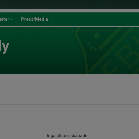
jetter
Press/Media
dy
Inga album skapade