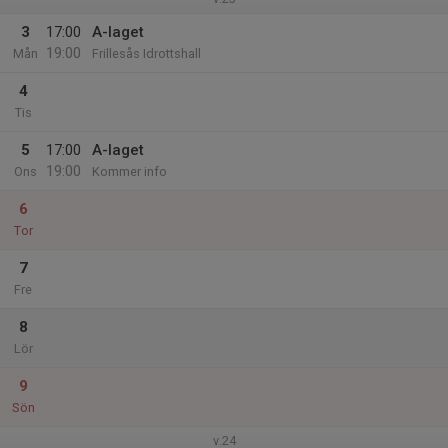
3
17:00
A-laget
19:00
Mån
Frillesås Idrottshall
4
Tis
5
17:00
A-laget
19:00
Ons
Kommer info
6
Tor
7
Fre
8
Lör
9
Sön
v.24