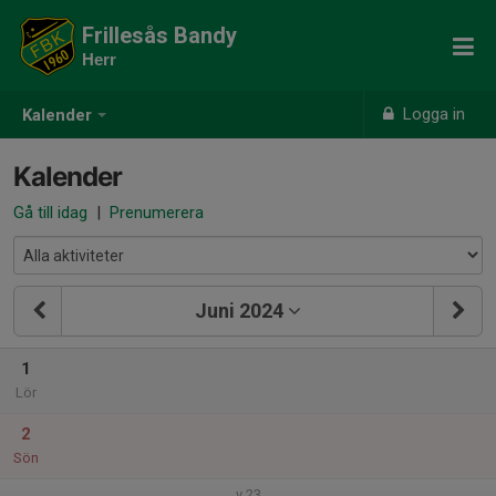
Frillesås Bandy
Herr
Logga in
Kalender
Kalender
Gå till idag
|
Prenumerera
Juni 2024
1
Lör
2
Sön
v.23