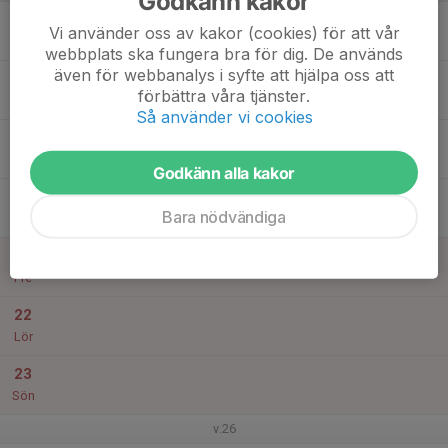
Godkänn kakor
17
17:00
A-lag
Vi använder oss av kakor (cookies) för att vår
19:00
Mån
Frillesås Idrottshall
webbplats ska fungera bra för dig. De används
även för webbanalys i syfte att hjälpa oss att
18
förbättra våra tjänster.
Tis
Så använder vi cookies
19
18:00
A-laget
21:00
Ons
Kungsbacka Ishall
Godkänn alla kakor
20
Bara nödvändiga
Tor
21
Fre
22
Lör
23
Sön
v.26