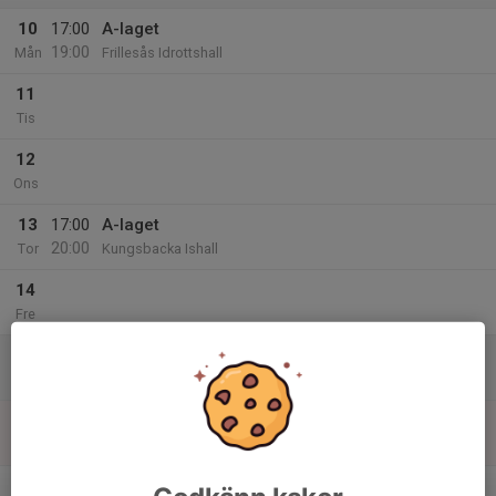
10
17:00
A-laget
19:00
Mån
Frillesås Idrottshall
11
Tis
12
Ons
13
17:00
A-laget
20:00
Tor
Kungsbacka Ishall
14
Fre
15
Lör
16
Sön
v.25