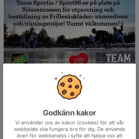
På lördag 9/11 i samband med matchen mot Hammarby 13.30
är Team Sportia på plats för utprovning och beställning av
Frillesåskläder- värmedress och träningströjor
Dela nyhet
Godkänn kakor
Vi använder oss av kakor (cookies) för att vår
webbplats ska fungera bra för dig. De används
även för webbanalys i syfte att hjälpa oss att
Kommentarer