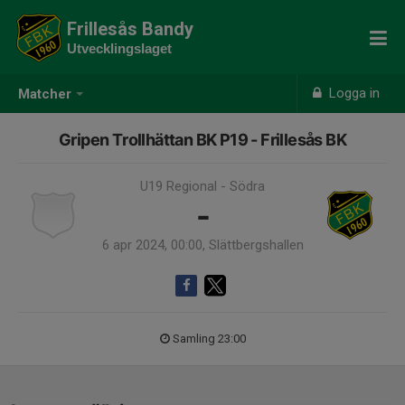
Frillesås Bandy
Utvecklingslaget
Logga in
Matcher
Gripen Trollhättan BK P19 - Frillesås BK
U19 Regional - Södra
-
6 apr 2024, 00:00, Slättbergshallen
Samling 23:00