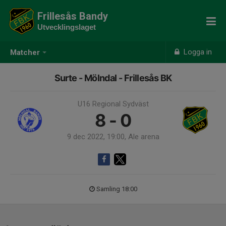
Frillesås Bandy
Utvecklingslaget
Logga in
Matcher
Surte - Mölndal - Frillesås BK
U16 Regional Sydväst
8 - 0
9 dec 2022, 19:00, Ale arena
Samling 18:00