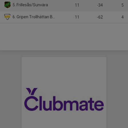
5. Frillesås/Sunvära
11
-34
5
6. Gripen Trollhättan BK U15
11
-62
4