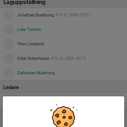
Laguppställning
Jonathan Buathong
, P16 (f. 2009-2011)
Loke Ternevi
Theo Lindqvist
Vidar Robertsson
, P16 (f. 2009-2011)
Zebastian Buathong
Ledare
Fredrik Ternevi
Tränare
Referat