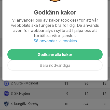
Godkänn kakor
Inget referat skrivet
Vi använder oss av kakor (cookies) för att vår
webbplats ska fungera bra för dig. De används
även för webbanalys i syfte att hjälpa oss att
förbättra våra tjänster.
Så använder vi cookies
Tabell
Godkänn alla kakor
U16 Regional Sydväst
M
+/-
P
Bara nödvändiga
1. Villa Lidköping BK Blå
10
72
20
2. Surte - Mölndal
11
36
15
3. SK Höjden
9
12
12
4. Kungälv-Kareby
10
-24
6