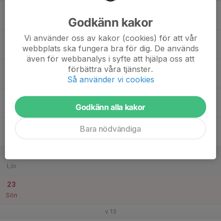
17
Godkänn kakor
Mån
Vi använder oss av kakor (cookies) för att vår
18
webbplats ska fungera bra för dig. De används
Tis
även för webbanalys i syfte att hjälpa oss att
19
förbättra våra tjänster.
Så använder vi cookies
Ons
20
Godkänn alla kakor
Tor
21
Bara nödvändiga
Fre
22
Lör
23
Sön
v.13