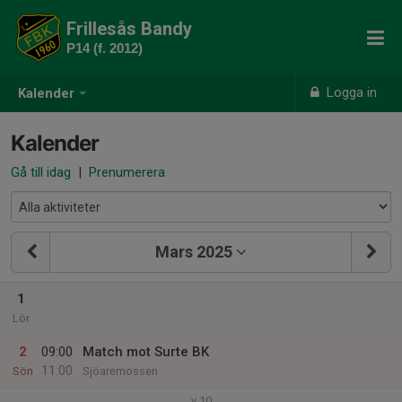
Frillesås Bandy
P14 (f. 2012)
Logga in
Kalender
Kalender
Gå till idag
|
Prenumerera
Mars 2025
1
Lör
2
09:00
Match mot Surte BK
11:00
Sön
Sjöaremossen
v.10