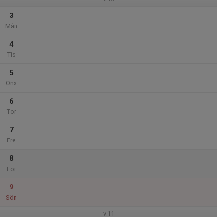
3
Mån
4
Tis
5
Ons
6
Tor
7
Fre
8
Lör
9
Sön
v.11