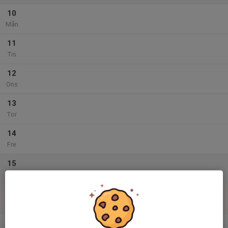
10
Mån
11
Tis
12
Ons
13
Tor
14
Fre
15
Lör
16
Sön
v.12