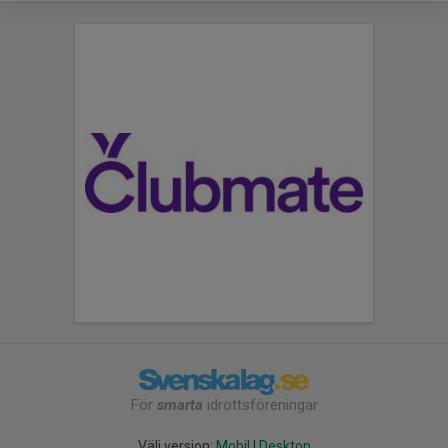
För
smarta
idrottsföreningar
Välj version:
Mobil
|
Desktop