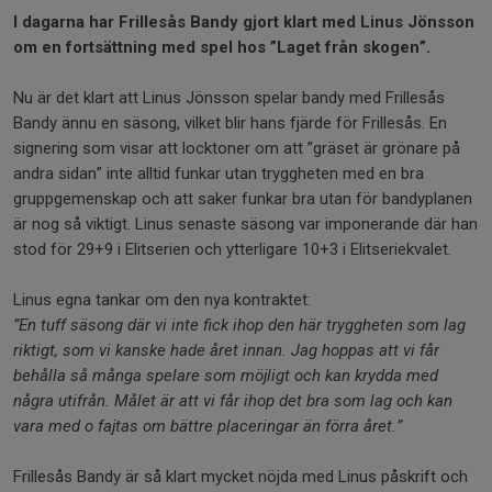
I dagarna har Frillesås Bandy gjort klart med Linus Jönsson
om en fortsättning med spel hos ”Laget från skogen”.
Nu är det klart att Linus Jönsson spelar bandy med Frillesås
Bandy ännu en säsong, vilket blir hans fjärde för Frillesås. En
signering som visar att locktoner om att ”gräset är grönare på
andra sidan” inte alltid funkar utan tryggheten med en bra
gruppgemenskap och att saker funkar bra utan för bandyplanen
är nog så viktigt. Linus senaste säsong var imponerande där han
stod för 29+9 i Elitserien och ytterligare 10+3 i Elitseriekvalet.
Linus egna tankar om den nya kontraktet:
”En tuff säsong där vi inte fick ihop den här tryggheten som lag
riktigt, som vi kanske hade året innan. Jag hoppas att vi får
behålla så många spelare som möjligt och kan krydda med
några utifrån. Målet är att vi får ihop det bra som lag och kan
vara med o fajtas om bättre placeringar än förra året.”
Frillesås Bandy är så klart mycket nöjda med Linus påskrift och