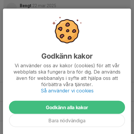
Bengt
22 mar 2025
Underbar nyhet. Ser redan fram emot kommande
säsong.
Jimmy
23 mar 2025
Härligt!! 💪🇯🇲
Godkänn kakor
Vi använder oss av kakor (cookies) för att vår
webbplats ska fungera bra för dig. De används
Tidigare nyheter
även för webbanalys i syfte att hjälpa oss att
förbättra våra tjänster.
Robins signatur stänger truppen
Så använder vi cookies
3 maj, 09:47
3
Godkänn alla kakor
”Gus” fortsätter ytterligare 1 år
30 apr, 07:24
1
Bara nödvändiga
Landslagsmeriterad målvakt klar för Frillesås