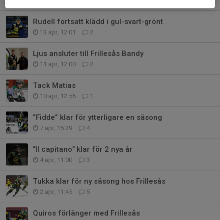
26 apr, 10:00
4
Rudell fortsatt klädd i gul-svart-grönt
13 apr, 12:01
2
Ljus ansluter till Frillesås Bandy
11 apr, 12:00
2
Tack Matias
10 apr, 12:56
1
”Fidde” klar för ytterligare en säsong
7 apr, 15:39
4
"Il capitano" klar för 2 nya år
4 apr, 11:00
3
Tukka klar för ny säsong hos Frillesås
2 apr, 11:45
5
Quiros förlänger med Frillesås