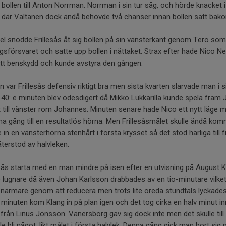
bollen till Anton Norrman. Norrman i sin tur såg, och hörde knacket i
n där Valtanen dock ändå behövde två chanser innan bollen satt bak
vspel snodde Frillesås åt sig bollen på sin vänsterkant genom Tero so
försvaret och satte upp bollen i nättaket. Strax efter hade Nico Nev
itt benskydd och kunde avstyra den gången.
var Frillesås defensiv riktigt bra men sista kvarten slarvade man i s
n 40: e minuten blev ödesdigert då Mikko Lukkarilla kunde spela fra
t till vänster rom Johannes. Minuten senare hade Nico ett nytt läge
a gång till en resultatlös hörna. Men Frillesåsmålet skulle ändå kom
n en vänsterhörna stenhårt i första krysset så det stod härliga till fr
återstod av halvleken.
esås starta med en man mindre på isen efter en utvisning på August Kl
te lugnare då även Johan Karlsson drabbades av en tio-minutare vilk
närmare genom att reducera men trots lite oreda stundtals lyckades 
a minuten kom Klang in på plan igen och det tog cirka en halv minut in
från Linus Jönsson. Vänersborg gav sig dock inte men det skulle till
ulle bli något, likt målet i första halvlek. Denna gång gick man bort si