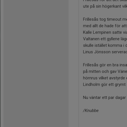
ute på sin högerkant vil
Frillesås tog timeout m
med allt de hade för at
Kalle Lempinen satte via
Valtanen ett gyllene lä
skulle istället komma i 
Linus Jönsson serverade
Frillesås gör en bra ins
på mitten och gav Väners
hörnrus vilket avstyrde e
Lindholm gör ett grymt 
Nu väntar ett par dagar
/Knubbe