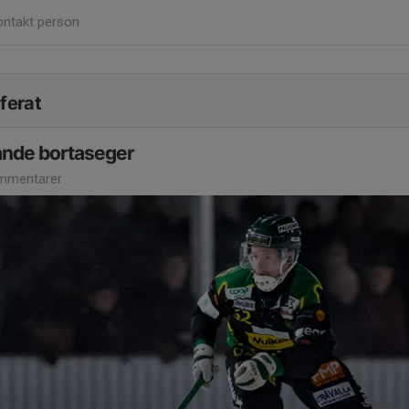
ontakt person
ferat
ande bortaseger
mmentarer