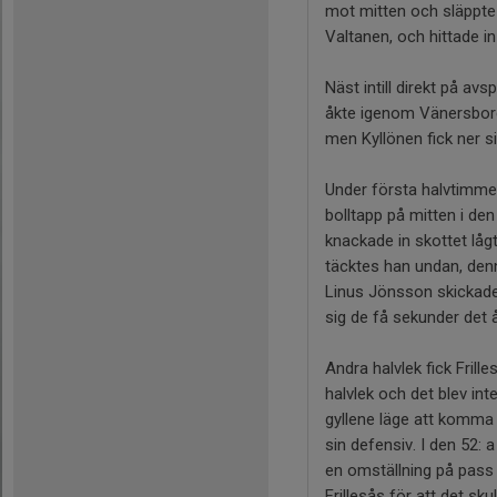
mot mitten och släppte 
Valtanen, och hittade i
Näst intill direkt på a
åkte igenom Vänersborgs
men Kyllönen fick ner s
Under första halvtimmen 
bolltapp på mitten i de
knackade in skottet låg
täcktes han undan, denn
Linus Jönsson skickade i
sig de få sekunder det 
Andra halvlek fick Frill
halvlek och det blev in
gyllene läge att komma 
sin defensiv. I den 52: 
en omställning på pass 
Frillesås för att det sk