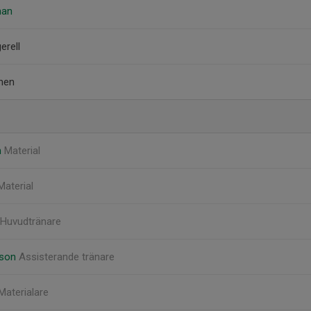
man
erell
inen
n
Material
Material
Huvudtränare
sson
Assisterande tränare
Materialare