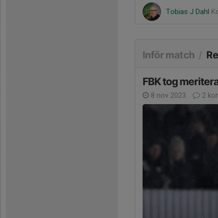
Tobias J Dahl
K
Inför match
/
Re
FBK tog meriter
8 nov 2023
2 ko