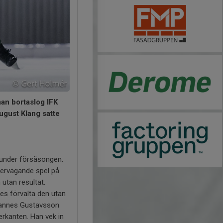
an bortaslog IFK
ugust Klang satte
t under försäsongen.
övervägande spel på
utan resultat.
des förvalta den utan
ohannes Gustavsson
erkanten. Han vek in