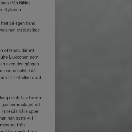
 isen från Niklas
om Kyllönen.
m helt på egen hand
alainen ett jätteläge
in offensiv där ett
m Juho Liukkonen som
 men även den gången
ma innan halvtid då
am till 1-3 vilket stod
ang i slutet av första
et gav hemmalaget ett
Frillesås hålla uppe
nan han satte 4-1 i
 misstag från
g med för mycket folk