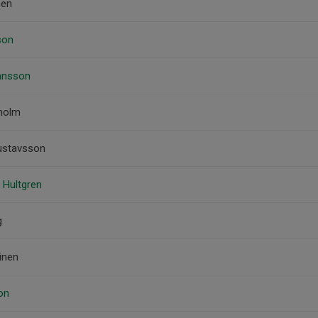
nen
son
hansson
dholm
ustavsson
l Hultgren
g
inen
on