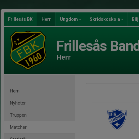
Frillesås BK
Herr
Ungdom
Skridskoskola
Bil
Frillesås Ban
Herr
Hem
Nyheter
Truppen
Matcher