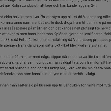
ket gav Robin Lundqvist fritt läge och han kunde lägga in 2-4.
ed cirka halvtimmen kvar för att styra upp slutet då Vänersborg säk
t komma ännu närmare. Det skulle dock dröja fram till den 77: e på 
 Frillesåsspelare på mållinjen och det kändes helt plötsligt lite nervig
ge att avgöra men hans landsman Kyllönen gjorde en kvalificerad räd
den 88: e då Frillesås kom i en omställning då Vänersborg pressade på
 återigen fram Klang som satte 5-3 vilket blev kvällens sista mål.
ats under 90 minuter med några dippar där man slarvar lite i sin offens
borg sina chanser. I övrigt var man väldigt täta och framför allt had
tt flertal hörnor. Klang gör det riktigt bra, Tero kanske sin bästa matc
defensivt jobb som kanske inte syns men är oerhört viktigt.
 innan man sätter sig på bussen upp till Sandviken för möte mot ”St