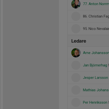
77. Anton Norr
86. Christian Fag
95. Nico Nevala
Ledare
Arne Johansso
Jan Björnerhag
Jesper Larsson
Mathias Johan
Per Henriksson