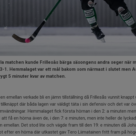
la matchen kunde Frillesås bärga säsongens andra seger när m
3-1. Hemmalaget var ett mål bakom som närmast i slutet men A
ygt 5 minuter kvar av matchen.
en emellan verkade bli en jämn tillställning då Frillesås vunnit knapp
 tillknäppt där båda lagen var väldigt täta i sin defensiv och det var 
vändningar. Hemmalaget fick första hörnan i den 2: a minuten men 
 att få en hörna även de, i den 7: e minuten, men inte heller de lycka
en emellan. Det stod lite och vägde fram till den 19: e minuten då J
bt efter en hörna där utkastet gav Tero Liimatainen fritt fram på hög