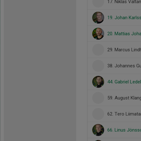
17. Niklas Valta
19. Johan Karls
20. Mattias Jo
29. Marcus Lin
38. Johannes G
44. Gabriel Lede
59. August Klan
62. Tero Liimata
66. Linus Jönss